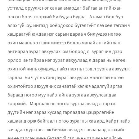
устгалд оруулж нэг санаа амардаг байгаа ангийнхан
олсон болч хөөрхий би будаа будаа...Атаман бол бүр
алахгүй юу. ингээд хоёрдохоо бүтэлгүйт лээ хөө тэгсэн ч
хашраагүй юмдаа нэг сарын дараа ч билүүдээ нөгөө
охин маань хот шилжихээр болов манай ангийн хан
ангиараа зураг авхуулах юм болоод л зурагчин дээр
орлоо ангийраа нэг зураг авхуулаад л дараа нь нөгөө
охинтой чинь охидууд найз нар нь гээд л зургаа авхуулж
гарлаа. Би ч уг нь ганц зураг авхуулах мөнгөтэй нөгөө
охинтойгоо авхуулчих санаатай хэлж чадалгүй аргаа
бараад нөгөө муу найзтайгаа зургаа авхуулсандаа
хөөрхий. Маргааш нь нөгөө зургаа аваад л гэрээс
дүүгийн нэг зараа хусаад гарлаадаа цэцэрлэгийн
хашаанд орж байгаал нөгөө зурагны хаа ард Хайрт найз
заяадаа дурсгав гэж бичиж аваад яг аваачаад өгөхийн
өмнө харсан чинь бүтэлгүй гар чинь харин нэрийг нь