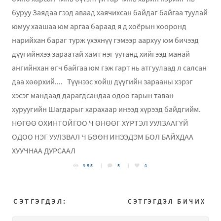
буруу Заядаа гээд аваад хаячихсан байдаг байгаа туулай
юмуу хаашаа юм аргаа бараад я д хоёрын хооронд
нарийхан бараг турж үхэхнүү гэмээр аархуу юм бичээд
дүүгийнхээ зараатай хамт нэг уутанд хийгээд манай
ангийнхан өгч байгаа юм гэж гарт нь атгуулаад л салсан
даа хөөрхий.... Түүнээс хойш дүүгийн зарааны хэрэг
хэсэг мандаад дарагдсандаа одоо гарын таван
хуруугийн Шагдарыг харахаар инээд хүрээд байдгийм.
НӨГӨӨ ОХИНТОЙГОО Ч ӨНӨӨГ ХҮРТЭЛ УУЛЗААГҮЙ
ОДОО НЭГ УУЛЗВАЛ Ч БӨӨН ИНЭЭДЭМ БОЛ БАЙХДАА
ХУУЧНАА ДУРСААЛ
955
5
0
СЭТГЭГДЭЛ:
СЭТГЭГДЭЛ БИЧИХ