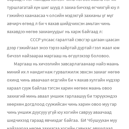
туршлагатай хүн шиг шууд л захиа бичээд өгчихгүй юу л
гэжийнэ хаанаасаа ч олсийн мэдэхгүй захианы үг мүг
авчирч өгөөд л би ч яахав шийдчихсэн амьтан чинь
яахавдээ нөгөө захиануудыг нь харж байгаад л:
СССР улсаас гаралтай сэвсгэр цагаан цаасан
дээр гэжийгаал энээ тэрээ хайртай дуртай гээл жаал юм
бичээл найзаараа маргааш нь өгүүлэхээр боловоо.
Маргааш нь хичээлийн завсарлагаанаар найз маань
миний их л нандигнаж гурвалжилж эвхсэн захиаг нөгөө
охинд чинь аваачаал өгдгийн би ч яахав хулгайн нүдээр
хараал сууж байлаа тэгсэн харин нөгөөх маань овоо
захиагий минь аваал уншиж гарлаашүү би тэрүүхэндээ
хөөрхөн догдлоод суужийсан чинь харин овоо муу гар
чинь уншиж дуусууу үгүй юу хогийн савруу аваачаад
шидчихээд гараад явчихдаг байгаа. БИ Чбушуухан муу
найзаараа нөгөө захиагаа хогийн савнаас авхуулаад