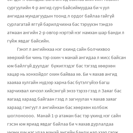
сургуулийн 4-р ангид сурч байсиймуудаа би ч уул
ангидаа мундагуудын тоонд л ордог байлаа гайгүй
сурлагатай яггүй барилдчихна бас тэрүүхэн тэндээ
атмаан ангийн 2-р овгор нэртэй нэг намхан шар банди л
гүйж явдаг байсийн.
Гэнэт л ангийнхаа нэг охинд сайн болчихвоо
хөөрхий би чинь тэр охин ч манай ангидаа л мисс байсан
юм байлгүй дуулдаг бүжиглэдэг бас тэгээд хөөрхөн
хацар нь хонхойдог охин байваа хө. Би ч яахав ангид
хааяаа хулгайн нүдээр харна бас бүтэлгүйээ багш
харчихвал хичээл хийсэнгүй энээ тэрээ гээд л Заяаг бас
яагаад хараад байгаан гээд л загнуулах ч яахав заяаг
хараад гэнгуут л ангийнхан бас хөөрхөн холбож
шоглоноооо. Манай 1-р атаман бас тэр үхинд нэг сайн
гэсэн юм яриад явдаг байлаа би ч яахав дурлалдаа
үнэнч хүн нэг удаа манай ангийн банди нар хээр гарж