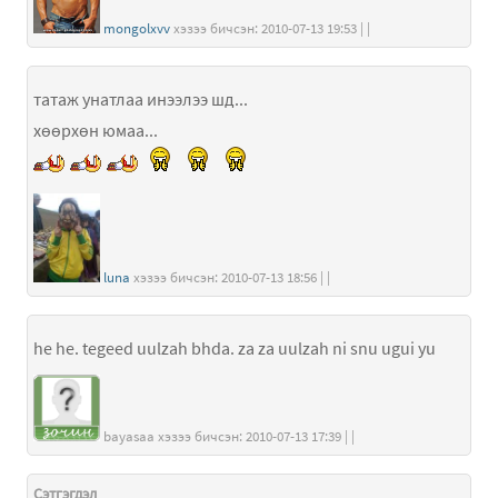
mongolxvv
хэзээ бичсэн: 2010-07-13 19:53 | |
татаж унатлаа инээлээ шд...
хөөрхөн юмаа...
luna
хэзээ бичсэн: 2010-07-13 18:56 | |
he he. tegeed uulzah bhda. za za uulzah ni snu ugui yu
bayasaa хэзээ бичсэн: 2010-07-13 17:39 | |
Сэтгэгдэл