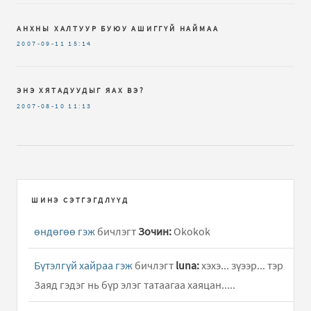
АНХНЫ ХАЛТУУР БУЮУ АШИГГҮЙ НАЙМАА
2007-09-11
15:14
ЭНЭ ХЯТАДУУДЫГ ЯАХ ВЭ?
2007-08-10
11:13
ШИНЭ СЭТГЭГДЛҮҮД
өндөгөө гэж
бичлэгт
Зочин:
Okokok
Бүтэлгүй хайраа гэж
бичлэгт
luna:
хэхэ... зүээр... тэр
Заяд гэдэг нь бүр элэг татаагаа хаяцан.....