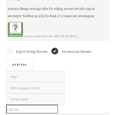
хэхэхэ.Ямар инээдтэйн бэ ойрд инээгээгуйгээрээ
инээдэг байна ш дээ.Та бид 2 ч таарсан юмаадаа
зочин хэзээ бичсэн: 2007-06-22 18:49 | |
Бүртгэлээр бичих
Зочиноор бичих