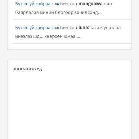
Бүтэлгүй хайраа гэж
бичлэгт
mongolxvv:
хэхэ
баярлалаа миний блогоор зочилсонд...
Бүтэлгүй хайраа гэж
бичлэгт
luna:
татаж унатлаа
инээлээ шд... хөөрхөн юмаа.....
Бүтэлгүй хайраа гэж
бичлэгт
bayasaa:
he he. tegeed
uulzah bhda.
ХОЛБООСУУД
Юлия Савичева - Если В Сердце Живет Любовь
бичлэгт
mongolxvv (зочин):
Юлия Савичева - Если В Сердце Живет Любовь
бичлэгт
Зочин:
Юлия Савичева - Если В Сердце Живет Любовь
бичлэгт
Зочин: