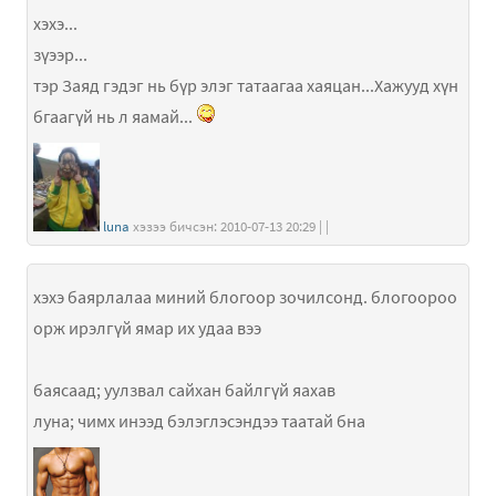
хэхэ...
зүээр...
тэр Заяд гэдэг нь бүр элэг татаагаа хаяцан...Хажууд хүн
бгаагүй нь л яамай...
luna
хэзээ бичсэн: 2010-07-13 20:29 | |
хэхэ баярлалаа миний блогоор зочилсонд. блогоороо
орж ирэлгүй ямар их удаа вээ
баясаад; уулзвал сайхан байлгүй яaхав
луна; чимх инээд бэлэглэсэндээ таатай бна