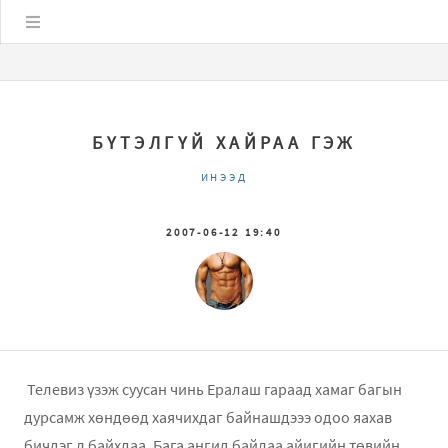
Цэс
БҮТЭЛГҮЙ ХАЙРАА ГЭЖ
ИНЭЭД
2007-06-12 19:40
Телевиз үзэж суусан чинь Ералаш гараад хамаг багын
дурсамж хөндөөд хаячихдаг байнашдэээ одоо яахав
бичдэг л байхдаа. Бага ангид байлаа айигийн төвийн