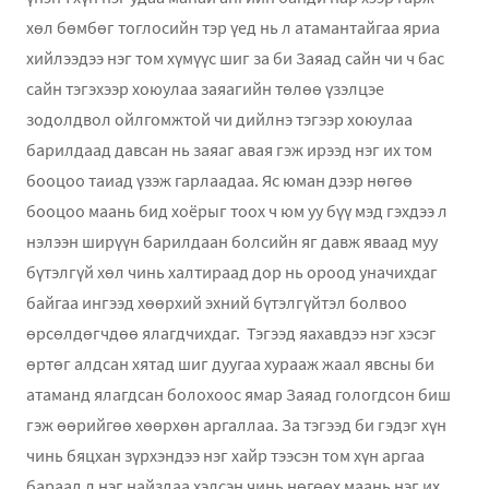
хөл бөмбөг тоглосийн тэр үед нь л атамантайгаа яриа
хийлээдээ нэг том хүмүүс шиг за би Заяад сайн чи ч бас
сайн тэгэхээр хоюулаа заяагийн төлөө үзэлцэе
зодолдвол ойлгомжтой чи дийлнэ тэгээр хоюулаа
барилдаад давсан нь заяаг авая гэж ирээд нэг их том
бооцоо таиад үзэж гарлаадаа. Яс юман дээр нөгөө
бооцоо маань бид хоёрыг тоох ч юм уу бүү мэд гэхдээ л
нэлээн ширүүн барилдаан болсийн яг давж яваад муу
бүтэлгүй хөл чинь халтираад дор нь ороод уначихдаг
байгаа ингээд хөөрхий эхний бүтэлгүйтэл болвоо
өрсөлдөгчдөө ялагдчихдаг. Тэгээд яахавдээ нэг хэсэг
өртөг алдсан хятад шиг дуугаа хурааж жаал явсны би
атаманд ялагдсан болохоос ямар Заяад гологдсон биш
гэж өөрийгөө хөөрхөн аргаллаа. За тэгээд би гэдэг хүн
чинь бяцхан зүрхэндээ нэг хайр тээсэн том хүн аргаа
бараад л нэг найздаа хэлсэн чинь нөгөөх маань нэг их