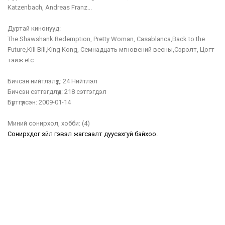
Katzenbach, Andreas Franz...
Дуртай кинонууд:
The Shawshank Redemption, Pretty Woman, Casablanca,Back to the
Future,Kill Bill,King Kong, Семнадцать мгновений весны,Сэрэлт, Цогт
тайж etc
Бичсэн нийтлэлүүд:
24 Нийтлэл
Бичсэн сэтгэгдлүүд:
218 сэтгэгдэл
Бүртгүүлсэн:
2009-01-14
Миний сонирхол, хобби:
(4)
Сонирхдог зүйл гэвэл жагсаалт дуусахгуй байхоо.