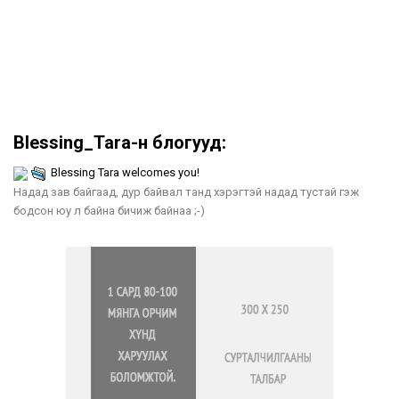
Blessing_Tara-н блогууд:
Blessing Tara welcomes you!
Надад зав байгаад, дур байвал танд хэрэгтэй надад тустай гэж
бодсон юу л байна бичиж байнаа ;-)