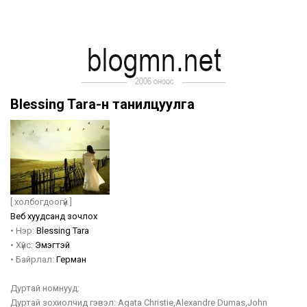
Blessing Tara-н танилцуулга
[ холбогдоогүй ]
Веб хуудсанд зочлох
•
Нэр:
Blessing Tara
•
Хүйс:
Эмэгтэй
•
Байрлал:
Герман
Дуртай номнууд:
Дуртай зохиолчид гэвэл: Agata Christie,Alexandre Dumas,John