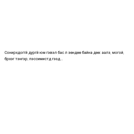
Сонирхдоггүй дургүй юм гэвэл бас л зөндөө байна дөө: аалз
,
могой
,
бүрхэг тэнгэр
,
пэссимистүүд гээд...