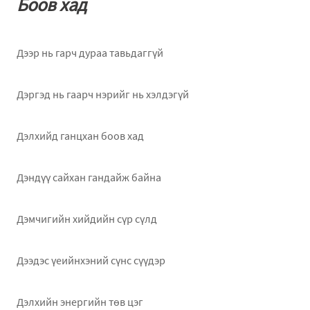
Боов хад
Дээр нь гарч дураа тавьдаггүй
Дэргэд нь гаарч нэрийг нь хэлдэгүй
Дэлхийд ганцхан боов хад
Дэндүү сайхан гандайж байна
Дэмчигийн хийдийн сүр сүлд
Дээдэс үеийнхэний сүнс сүүдэр
Дэлхийн энергийн төв цэг