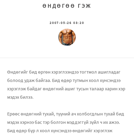
ӨНДӨГӨӨ ГЭЖ
2007-05-26 03:20
Өндөгийг бид өргөн хэрэглээндээ тогтмол ашигладаг
болоод удаж байгаа. Бид өдөр тутмын хоол хүнсэндээ
хэрэглэж байдаг өндөгний ашиг тусын талаар харин хэр
мэдэх билээ.
Ерөөс өндөгний тухай, түүний ач холбогдлын тухай бид
мэдэх хэрнээ бас тэр болгон мэддэггүй зүйл ч их ажээ.
Бид өдөр бүр л хоол хүнсэндээ өндөгийг хэрэглэж