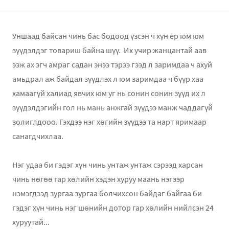
Уншаад байсан чинь бас бодоод үзсэн ч хүн ер юм юм
зүүдэлдэг товариш байна шүү. Их учир жанцантай аав
ээж ах эгч амраг садан энээ тэрээ гээд л заримдаа ч ахуй
амьдрал аж байдал зүүдлэх л юм заримдаа ч бүүр хаа
хамаагүй халиад явчих юм уг нь сонин сонин зүүд их л
зүүдэлдэгийн гол нь мань анжгай зүүдээ манж чаддагүй
золиглдооо. Гэхдээ нэг хөгийн зүүдээ та нарт яримаар
санагдчихлаа.
Нэг удаа би гэдэг хүн чинь унтаж унтаж сэрээд харсан
чинь нөгөө гар хөлийн хэдэн хуруу маань нэгээр
нэмэгдээд зургаа зургаа болчихсон байдаг байгаа би
гэдэг хүн чинь нэг шөнийн дотор гар хөлийн нийлсэн 24
хуруутай...