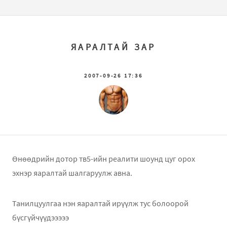
ЯАРАЛТАЙ ЗАР
2007-09-26 17:36
Өнөөдрийн дотор тв5-ийн реалити шоунд цуг орох
эхнэр яаралтай шалгаруулж авна.
Танилцуулгаа нэн яаралтай ирүүлж тус болоорой
бүсгүйчүүдэээээ