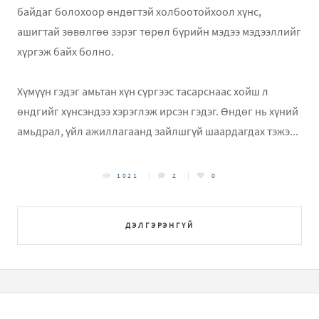
байдаг болохоор өндөгтэй холбоотойхоол хүнс,
ашигтай зөвөлгөө зэрэг төрөл бүрийн мэдээ мэдээллийг
хүргэж байх болно.
Хүмүүн гэдэг амьтан хүн сүргээс тасарснаас хойш л
өндгийг хүнсэндээ хэрэглэж ирсэн гэдэг. Өндөг нь хүний
амьдрал, үйл ажиллагаанд зайлшгүй шаардагдах тэжэ...
1021
2
0
ДЭЛГЭРЭНГҮЙ