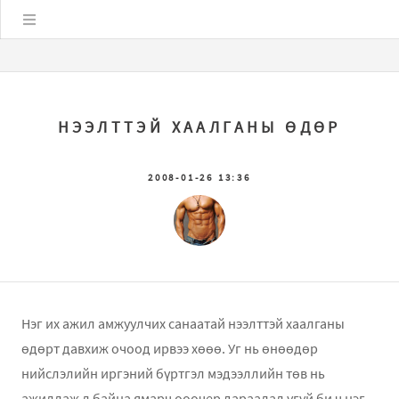
Цэс
НЭЭЛТТЭЙ ХААЛГАНЫ ӨДӨР
2008-01-26 13:36
Нэг их ажил амжуулчих санаатай нээлттэй хаалганы
өдөрт давхиж очоод ирвээ хөөө. Уг нь өнөөдөр
нийслэлийн иргэний бүртгэл мэдээллийн төв нь
ажиллаж л байна ямарч ооочер дараалал үгүй би ч нэг