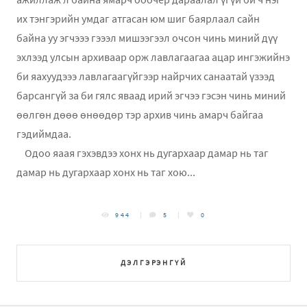
их тэнгэрийн умдаг атгасан юм шиг баярлаал сайн
байна уу эгчэээ гэээл мишээгээл очсон чинь миний дүү
эхлээд улсын архиваар орж лавлагаагаа ацар ингэжийнэ
би яахуудэээ лавлагаагүйгээр найрчих санаатай үзээд
барсангүй за би гялс яваад ирий эгчээ гэсэн чинь миний
өөлгөн дөөө өнөөдөр тэр архив чинь амарч байгаа
гэдиймдаа.
Одоо яаая гэхэвдээ хонх нь дугархаар дамар нь таг
дамар нь дугархаар хонх нь таг хою...
944
5
0
ДЭЛГЭРЭНГҮЙ