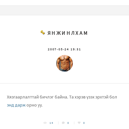
ЯНЖИНЛХАМ
2007-05-24 19:31
Хязгаарлалттай бичлэг байна. Та хэрэв үзэх эрхтэй бол
энд дарж
орно уу.
14
0
0