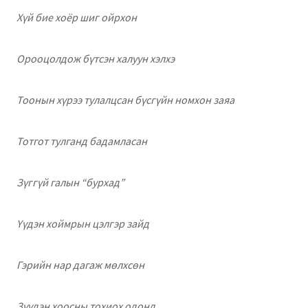
Хүй бие хоёр шиг ойрхон
Орооцолдож бүтсэн халуун хэлхэ
Тоонын хүрээ тулалцсан бүсгүйн номхон заяа
Тотгот тулганд бадамласан
Зүггүй галын “бурхад”
Үүдэн хоймрын цэлгэр зайд
Гэрийн нар дагаж мөлхсөн
Зүүдэн хоосны тохиох одонд