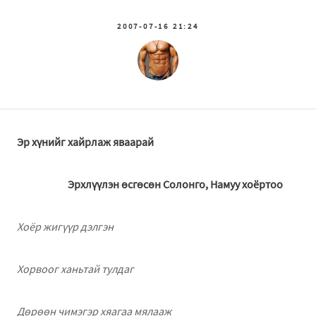
2007-07-16 21:24
Эр хүнийг хайрлаж яваарай
Эрхлүүлэн өсгөсөн Солонго, Намуу хоёртоо
Хоёр жигүүр дэлгэн
Хорвоог ханьтай тулдаг
Дөрөөн чимэгэр хяагаа мялааж