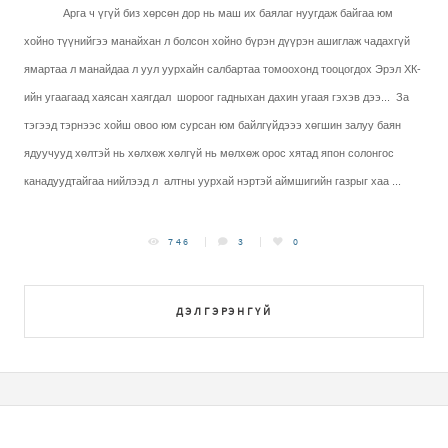
Арга ч үгүй биз хөрсөн дор нь маш их баялаг нуугдаж байгаа юм
хойно түүнийгээ манайхан л болсон хойно бүрэн дүүрэн ашиглаж чадахгүй
ямартаа л манайдаа л уул уурхайн салбартаа томоохонд тооцогдох Эрэл ХК-
ийн угаагаад хаясан хаягдал
шороог гадныхан дахин угаая гэхэв дээ...
За
тэгээд тэрнээс хойш овоо юм сурсан юм байлгүйдэээ хөгшин залуу баян
ядуучууд хөлтэй нь хөлхөж хөлгүй нь мөлхөж орос хятад япон солонгос
канадуудтайгаа нийлээд л
алтны уурхай нэртэй аймшигийн газрыг хаа ...
746
3
0
ДЭЛГЭРЭНГҮЙ