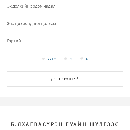
Эх дэлхийн эрдэм чадал
Энэ цохионд цогцолжээ
Гэргий ...
1280
6
1
ДЭЛГЭРЭНГҮЙ
Б.ЛХАГВАСҮРЭН ГУАЙН ШҮЛГЭЭС