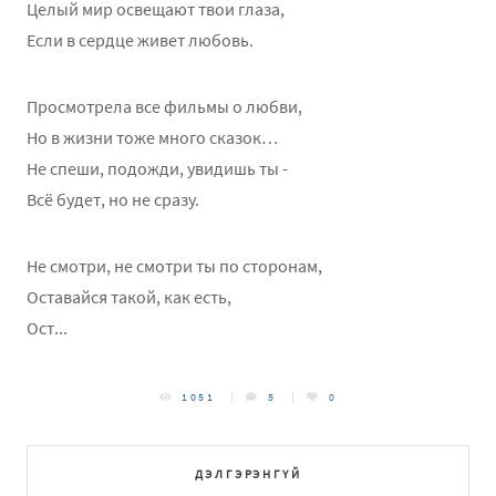
Целый мир освещают твои глаза,
Если в сердце живет любовь.
Просмотрела все фильмы о любви,
Но в жизни тоже много сказок…
Не спеши, подожди, увидишь ты -
Всё будет, но не сразу.
Не смотри, не смотри ты по сторонам,
Оставайся такой, как есть,
Ост...
1051
5
0
ДЭЛГЭРЭНГҮЙ