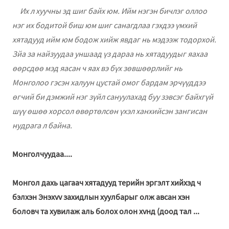
Их л хуучны эд шиг байх юм. Ийм нэгэн бичлэг оллоо
нэг их бодитой биш юм шиг санагдлаа гэхдээ үмхий
хятадууд ийм юм бодож хийж явдаг нь мэдээж тодорхой.
Зйа за найзуудаа уншаад үз дараа нь хятадуудыг яахаа
өөрсдөө мэд яасан ч яах вэ бүх зөвшөөрлийг нь
Монголоо гэсэн халуун цустай омог бардам эрчүүддээ
өгчий би дэмжий нэг зүйл сануулахад буу зэвсэг байхгүй
шүү өшөө хорсол өвөртөлсөн үхэл ханхийсэн зангисан
нудрага л байна.
Монголчуудаа....
Монгол дахь цагаач хятадууд тeрийн эргэлт хийхэд ч
бэлхэн Энэхvv захидлын хуулбарыг олж авсан хэн
боловч та хувилаж аль болох олон хvнд (доод тал ...