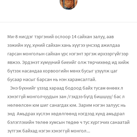
Ми-8 нисдэг тэргэний ослоор 14 сайхан залуу, аав
ээжийн хүү, хүний сайхан хань хүүгээ үнсээд ажилдаа
гарсан монголын сайхан үрс нэгэнт эргэж ирхээргүйгээр
явжээ. Эрдэнэт хүмүүний биеийг олж төрчихөөд ид хийж
бүтээх насандаа хорвоогийн мөнх бусыг үзүүлж цаг
бусаар насыг барсан нь нэн харамсалтай.
Энэ бүхнийг үзээд хараад бодоод байх тусам өнөөх л
хэнэггүй монголчуудын зан /гэхдээ бүгд бишшүү/ бас л
нөлөөлсөн юм шиг санагдах юм. Зарим нэгэн залуус нь
энд Амьдрах хүслэн хөдөлгөөнд нэгдээд хүнд амьдрал
бэлэглэхийн төлөө хумсын төдөө ч тус хүргэчих санаатай
зүтгэж байхад нэгэн хэнэггүй монгол...