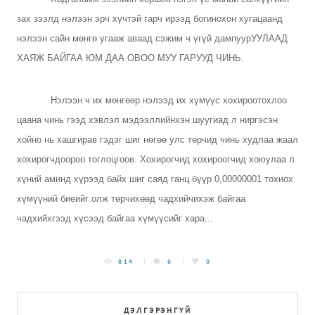
зах зээлд нэлээн эрч хүчтэй гарч ирээд богинохон хугацаанд
нэлээн сайн мөнгө угааж аваад сэжим ч үгүй дампуурУУЛААД
ХАЯЖ БАЙГАА ЮМ ДАА ОВОО МУУ ГАРУУД ЧИНЬ.
Нэлээн ч их мөнгөөр нэлээд их хүмүүс хохироотохлоо
цаана чинь гээд хэвлэл мэдээллийнхэн шуугиад л ниргэсэн
хойно нь хашгирав гэдэг шиг нөгөө улс төрчид чинь худлаа жаал
хохирогчдоороо тоглоцгоов. Хохирогчид хохироогчид хоюулаа л
хүний аминд хүрээд байх шиг саяд ганц бүүр 0,00000001 тохиох
хүмүүний биеийг олж төрчихөөд чадхийчихэж байгаа
чадхийхгээд хүсээд байгаа хүмүүсийг хара...
814
6
0
ДЭЛГЭРЭНГҮЙ