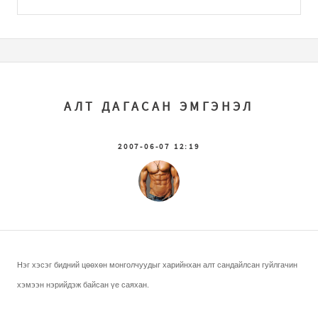
АЛТ ДАГАСАН ЭМГЭНЭЛ
2007-06-07 12:19
Нэг хэсэг бидний цөөхөн монголчуудыг харийнхан алт сандайлсан гуйлгачин
хэмээн нэрийдэж байсан үе саяхан.