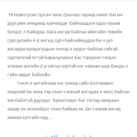
Телевиз үзэж суусан чинь Ералаш гараад хамаг багын
дурсамж хөндөөд хаячихдаг байнашдэээ одоо яахав
бичдэг л байхдаа. Бага ангид байлаа айигийн төвийн
сургуулийн 4-р ангид сурч байсиймуудаа би ч уул
ангидаа мундагуудын тоонд л ордог байлаа гайгүй
сурлагатай яггүй барилдчихна бас тэрүүхэн тэндээ
атмаан ангийн 2-р овгор нэртэй нэг намхан шар банди л
гүйж явдаг байсийн.
Гэнэт л ангийнхаа нэг охинд сайн болчихвоо
хөөрхий би чинь тэр охин ч манай ангидаа л мисс байсан
юм байлгүй дуулдаг бүжиглэдэг бас тэгээд хөөрхөн
хацар нь хонхойдог охин байваа хө. Би ч яахав ангид
хааяаа хулгайн нүд...
955
5
0