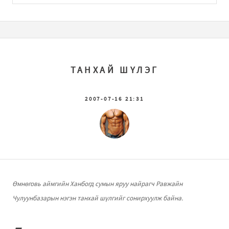
ТАНХАЙ ШҮЛЭГ
2007-07-16 21:31
Өмнөговь аймгийн Ханбогд сумын яруу найрагч Равжайн
Чулуунбазарын нэгэн танхай шүлгийг сонирхуулж байна.