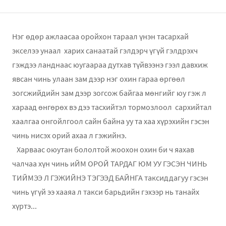
Нэг өдөр ажлаасаа оройхон тараал үнэн тасархай
экселээ унаал харих санаатай гэлдэрч үгүй гэлдрэхч
гэждээ ланднаас юугаараа дутхав түйвээнэ гээл давхиж
явсан чинь улаан зам дээр нэг охин гараа өргөөл
зогсжийдийн зам дээр зогсож байгаа мөнгийг юу гэж л
хараад өнгөрөх вэ дээ тасхийтэл тормозлоол сархийтал
хаалгаа онгойлгоол сайн байна уу та хаа хүрэхийн гэсэн
чинь нисэх орий ахаа л гэжийнэ.
Харваас оюутан бололтой жоохон охин би ч яахав
чалчаа хүн чинь иЙМ ОРОЙ ТАРДАГ ЮМ УУ ГЭСЭН ЧИНЬ
ТИЙМЭЭ Л ГЭЖИЙНЭ ТЭГЭЭД БАЙНГА таксиддагуу гэсэн
чинь үгүй ээ хааяа л такси барьдийн гэхээр нь танайх
хүртэ...