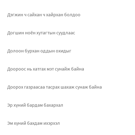
Дэгжин ч сайхан ч хайрхан болдоо
Догшин ноён хутагтын суудлаас
Долоон бурхан оддын охидыг
Доороос нь хатгах мэт сунайж байна
Доорох газраасаа тасрах шахаж сунаж байна
Эр хүний бардам бахархал
Эм хүний бахдам ихэрхэл