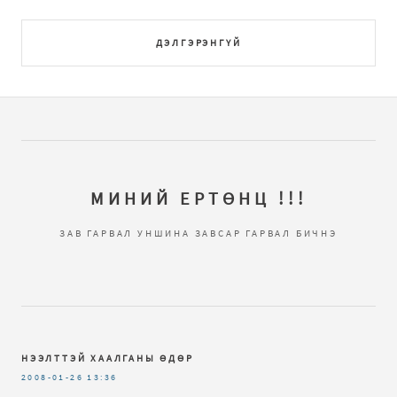
ДЭЛГЭРЭНГҮЙ
МИНИЙ ЕРТӨНЦ !!!
ЗАВ ГАРВАЛ УНШИНА ЗАВСАР ГАРВАЛ БИЧНЭ
НЭЭЛТТЭЙ ХААЛГАНЫ ӨДӨР
2008-01-26
13:36