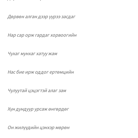
Дөрвөн алган дээр үүрээ засдаг
Нар сар орж гардаг хорвоогийн
Чухаг мунхаг хатуу жам
Нас бие ирж оддог ертөмцийн
Чулуутай цэцэгтэй алаг зам
Хүн дундуур урсаж өнгөрдөг
Он жилүүдийн цэнхэр мөрөн