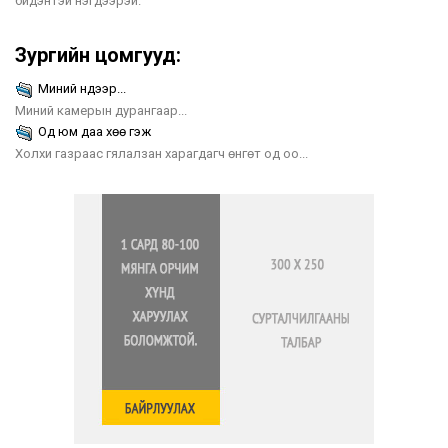
бидэнтэй нэгдээрэй.
Зургийн цомгууд:
Миний нүдээр...
Миний камерын дурангаар...
Од юм даа хөө гэж
Холхи газраас гялалзан харагдагч өнгөт од оо...