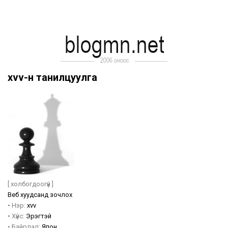
xvv-н танилцуулга
[ холбогдоогүй ]
Веб хуудсанд зочлох
•
Нэр:
xvv
•
Хүйс:
Эрэгтэй
•
Байрлал:
Япон