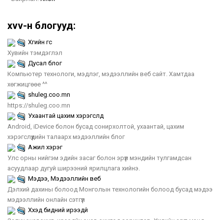
xvv-н блогууд:
Хүүгийн үгс
Хувийн тэмдэглэл
Дусал блог
Компьютер технологи, мэдлэг, мэдээллийн веб сайт. Хамтдаа
хөгжицгөөе ^^
shuleg.coo.mn
https://shuleg.coo.mn
Ухаантай цахим хэрэгслүүд
Android, iDevice болон бусад сонирхолтой, ухаантай, цахим
хэрэгслүүдийн талаарх мэдээллийн блог
Ажил хэрэг
Улс орны нийгэм эдийн засаг болон эрүүл мэндийн тулгамдсан
асуудлаар дугуй ширээний ярилцлага хийнэ.
Мэдээ, Мэдээллийн веб
Дэлхий дахины болоод Монголын технологийн болоод бусад мэдээ
мэдээллийн онлайн сэтгүүл
Хүүхэд бидний ирээдүй