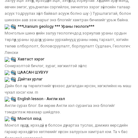
Залуу эцэг эхчүүд, ирээдүйн эцэг, эхчүүдэд зориулав. Хүүхдийн эрүүл мэнд,
өвчин эмгэг, урьдчилан сэргийлэх, эмчилгээ зэрэг зүйлсийн талаар
асуух тодруулах зүйл байвал асууж болно шүү. :-) Туршлагатай, болон
шинэхэн аав ээж нарыг энэ блогийг хамтран бичихийг урьж байна.
***Uranium geology *** Ураны геологи***
Монголын шинэ үеийн залуу геологичдод зориулав ураны ордын
төрлүүд ураны эрдсүүд ураны уурхайнууд ураны нөөц тархалт, хэтийн
төлөв олборлолт, боловсруулалт, борлуулалт Судлаач, Геологич:
Ленски
Хавтаст хэрэг
Сонирхолтой бичлэг, зураг, хөгжилтэй зүйлс
ЦААСАН ШУВУУ
Дайтах урлаг
Дайн бол хүн төрөлхтнийг үүсэхээс дагалдан ирсэн, хөгжлийнх нь маш
чухал хэсэг юм. rn
English lesson - Англи хэл
Англи сурах блог. Би өөрөө Англи хэл сурангаа энэ блогийг
тэмдэглэж явахаар шийдлээ.
Монгол хүүхэд
Монгол хүүхдүүд, ирээдүй үе болсон дүү нартаа туслах, дэмжих өөрсдийн
гараар ирээдүйгээ хөтлөхийг хүссэн залуусын хамтрал юм. Та ч бас