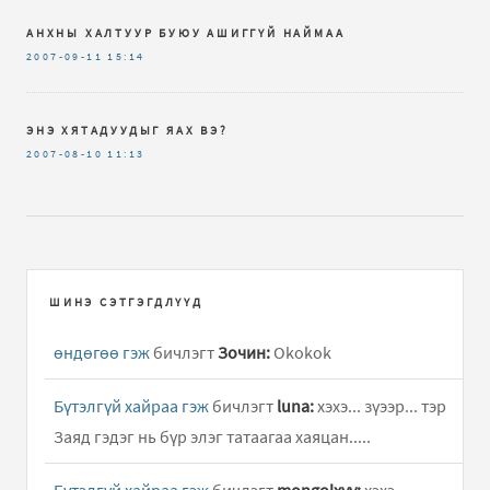
АНХНЫ ХАЛТУУР БУЮУ АШИГГҮЙ НАЙМАА
2007-09-11
15:14
ЭНЭ ХЯТАДУУДЫГ ЯАХ ВЭ?
2007-08-10
11:13
ШИНЭ СЭТГЭГДЛҮҮД
өндөгөө гэж
бичлэгт
Зочин:
Okokok
Бүтэлгүй хайраа гэж
бичлэгт
luna:
хэхэ... зүээр... тэр
Заяд гэдэг нь бүр элэг татаагаа хаяцан.....