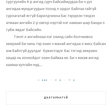
сургуулийн 4-р ангид сурч байсиймуудаа би ч уул
ангидаа мундагуудын тоонд л ордог байлаа гайгүй
сурлагатай яггүй барилдчихна бас тэрүүхэн тэндээ
атмаан ангийн 2-р овгор нэртэй нэг намхан шар банди л
гүйж явдаг байсийн.
Гэнэт л ангийнхаа нэг охинд сайн болчихвоо
хөөрхий би чинь тэр охин ч манай ангидаа л мисс байсан
юм байлгүй дуулдаг бүжиглэдэг бас тэгээд хөөрхөн
хацар нь хонхойдог охин байваа хө. Би ч яахав ангид
хааяаа хулгайн нүд...
955
5
0
ДЭЛГЭРЭНГҮЙ