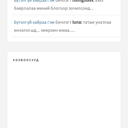
Бүтэлгүй хайраа гэж
бичлэгт
mongolxvv:
хэхэ
баярлалаа миний блогоор зочилсонд...
Бүтэлгүй хайраа гэж
бичлэгт
luna:
татаж унатлаа
инээлээ шд... хөөрхөн юмаа.....
Бүтэлгүй хайраа гэж
бичлэгт
bayasaa:
he he. tegeed
uulzah bhda.
ХОЛБООСУУД
Юлия Савичева - Если В Сердце Живет Любовь
бичлэгт
mongolxvv (зочин):
Юлия Савичева - Если В Сердце Живет Любовь
бичлэгт
Зочин:
Юлия Савичева - Если В Сердце Живет Любовь
бичлэгт
Зочин: