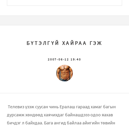
БҮТЭЛГҮЙ ХАЙРАА ГЭЖ
2007-06-12 19:40
Телевиз үзэж суусан чинь Ералаш гараад хамаг багын
дурсамж хөндөөд хаячихдаг байнашдэээ одоо яахав
бичдэг л байхдаа. Бага ангид байлаа айигийн төвийн