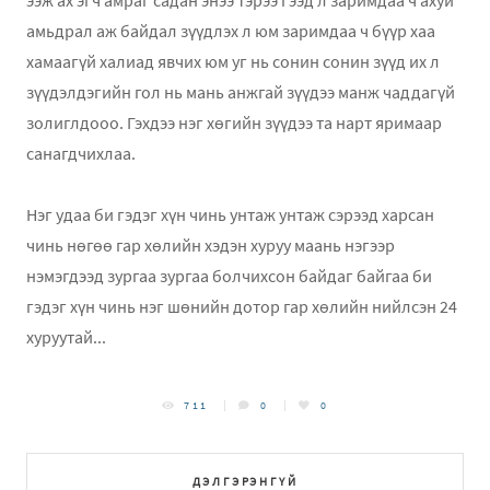
ээж ах эгч амраг садан энээ тэрээ гээд л заримдаа ч ахуй
амьдрал аж байдал зүүдлэх л юм заримдаа ч бүүр хаа
хамаагүй халиад явчих юм уг нь сонин сонин зүүд их л
зүүдэлдэгийн гол нь мань анжгай зүүдээ манж чаддагүй
золиглдооо. Гэхдээ нэг хөгийн зүүдээ та нарт яримаар
санагдчихлаа.
Нэг удаа би гэдэг хүн чинь унтаж унтаж сэрээд харсан
чинь нөгөө гар хөлийн хэдэн хуруу маань нэгээр
нэмэгдээд зургаа зургаа болчихсон байдаг байгаа би
гэдэг хүн чинь нэг шөнийн дотор гар хөлийн нийлсэн 24
хуруутай...
711
0
0
ДЭЛГЭРЭНГҮЙ