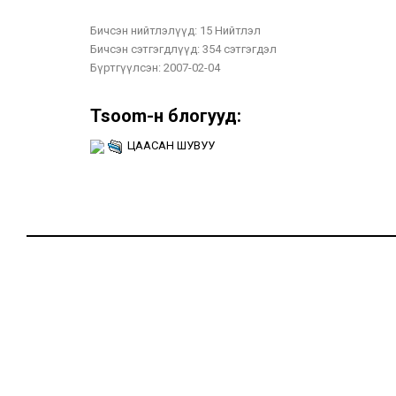
Бичсэн нийтлэлүүд:
15 Нийтлэл
Бичсэн сэтгэгдлүүд:
354 сэтгэгдэл
Бүртгүүлсэн:
2007-02-04
Tsoom-н блогууд:
ЦААСАН ШУВУУ