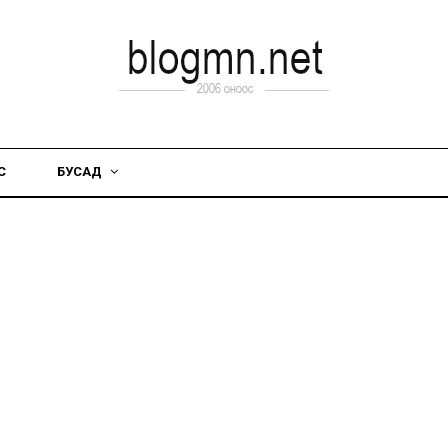
С
БУСАД