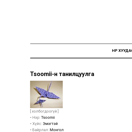
НҮҮР ХУУДА
Tsoomii-н танилцуулга
[ холбогдоогүй ]
•
Нэр:
Tsoomii
•
Хүйс:
Эмэгтэй
•
Байрлал:
Монгол