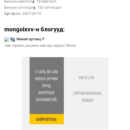
Бичсэн нийтлэлүүд:
15 Нийтлэл
Бичсэн сэтгэгдлүүд:
150 сэтгэгдэл
Бүртгүүлсэн:
2007-05-19
mongolxvv-н блогууд:
Миний ертөнц !!!
Зав гарвал уншина завсар гарвал бичнэ