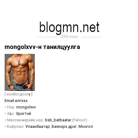
mongolxvv-н танилцуулга
[ холбогдоогүй ]
Email илгээх
•
Нэр:
mongolxvv
•
Хүйс:
Эрэгтэй
•
Мессенжерийн нэр:
bsb_batbaatar
(Yahoo!)
•
Байрлал:
Улаанбаатар
,
Баянзүрх дүүрэг
,
Монгол