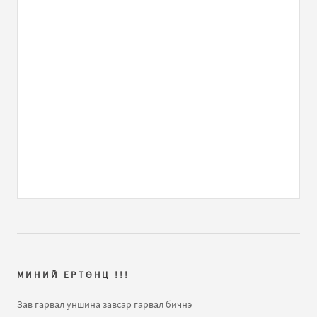
бичлэгт
mongolxvv (зочин):
Юлия Савичева - Если В Сердце Живет Любовь
бичлэгт
Зочин:
Юлия Савичева - Если В Сердце Живет Любовь
бичлэгт
Зочин:
Энэ хятадуудыг яах вэ?
бичлэгт
Eh oron:
шинчлэл
хийх цаг хэдийн болсон гэхдээ 7 сарын нэгэн шиг
шинчлэл бидэнд хэрэггүй хятадуудийг бид нар..
Нээлттэй хаалганы өдөр
бичлэгт
mongolxvv:
tiim
shuu yawaandaa saihan boloh
МИНИЙ ЕРТӨНЦ !!!
Нээлттэй хаалганы өдөр
бичлэгт
Eh oron:
нэгэнт
өөрчилж чадах эрх мэдэл байхгүйгээс хойш
Зав гарвал уншина завсар гарвал бичнэ