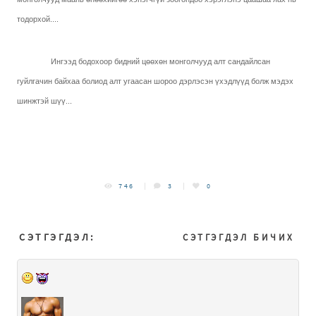
тодорхой....
Ингээд бодохоор бидний цөөхөн монголчууд алт сандайлсан
гуйлгачин байхаа болиод алт угаасан шороо дэрлэсэн үхэдлүүд болж мэдэх
шинжтэй шүү...
746
3
0
СЭТГЭГДЭЛ:
СЭТГЭГДЭЛ БИЧИХ