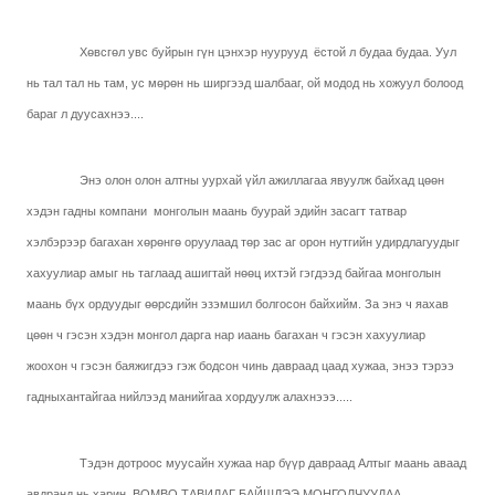
Хөвсгөл увс буйрын гүн цэнхэр нуурууд
ёстой л будаа будаа. Уул
нь тал тал нь там, ус мөрөн нь ширгээд шалбааг, ой модод нь хожуул болоод
бараг л дуусахнээ....
Энэ олон олон алтны уурхай үйл ажиллагаа явуулж байхад цөөн
хэдэн гадны компани
монголын маань буурай эдийн засагт татвар
хэлбэрээр багахан хөрөнгө оруулаад төр зас аг орон нутгийн удирдлагуудыг
хахуулиар амыг нь таглаад ашигтай нөөц ихтэй гэгдээд байгаа монголын
маань бүх ордуудыг өөрсдийн эзэмшил болгосон байхийм. За энэ ч яахав
цөөн ч гэсэн хэдэн монгол дарга нар иаань багахан ч гэсэн хахуулиар
жоохон ч гэсэн баяжигдээ гэж бодсон чинь давраад цаад хужаа, энээ тэрээ
гадныхантайгаа нийлээд манийгаа хордуулж алахнэээ.....
Тэдэн дотроос муусайн хужаа нар бүүр давраад Алтыг маань аваад
авдранд нь харин
BOMBO
ТАВИДАГ БАЙШДЭЭ МОНГОЛЧУУДАА...