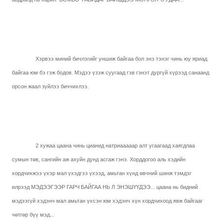
Хэрвээ миний бичлэгийг уншиж байгаа бол энэ тэнэг чинь юу яриад
байгаа юм бэ гэж бодов. Мэдээ үзэж суугаад гэв гэнэт дургүй хүрээд санаанд
орсон жаал зүйлээ биччихлээ.
2 хужаа цаана чинь цианид натриааааар алт угаагаад хаягдлаа
сумын төв, сангийн аж ахуйн дунд асгаж гэнэ. Хорддогоо аль хэдийн
хордчихжээ үхэр мал үхэдгээ үхээд, амьтан хүнд өвчний шинж тэмдэг
илрээд МЭДЭЭГЭЭР ГАРЧ БАЙГАА НЬ Л ЭНЭШҮҮДЭЭ... цаана нь бидний
мэдээгүй хэдэнч мал амьтан үхсэн юм хэдэнч хүн хордчихоод явж байгааг
чөтгөр бүү мэд...