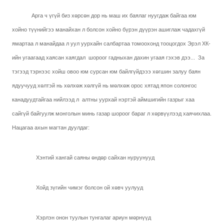
Арга ч үгүй биз хөрсөн дор нь маш их баялаг нуугдаж байгаа юм
хойно түүнийгээ манайхан л болсон хойно бүрэн дүүрэн ашиглаж чадахгүй
ямартаа л манайдаа л уул уурхайн салбартаа томоохонд тооцогдох Эрэл ХК-
ийн угаагаад хаясан хаягдал
шороог гадныхан дахин угаая гэхэв дээ...
За
тэгээд тэрнээс хойш овоо юм сурсан юм байлгүйдэээ хөгшин залуу баян
ядуучууд хөлтэй нь хөлхөж хөлгүй нь мөлхөж орос хятад япон солонгос
канадуудтайгаа нийлээд л
алтны уурхай нэртэй аймшигийн газрыг хаа
сайгүй байгуулж монголын минь газар шороог бараг л хөрвүүлээд хаячихлаа.
Нацагаа ахын магтан дуулдаг:
Хэнтий хангай саяны өндөр сайхан нуруунууд
Хойд зүгийн чимэг болсон ой хөвч уулууд
Хэрлэн онон туулын тунгалаг ариун мөрнүүд