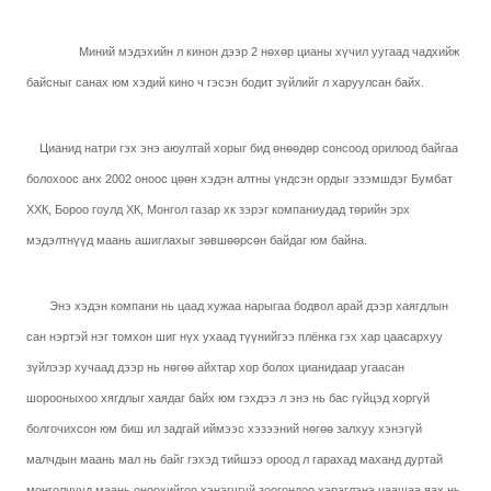
Миний мэдэхийн л кинон дээр 2 нөхөр цианы хүчил уугаад чадхийж
байсныг санах юм хэдий кино ч гэсэн бодит зүйлийг л харуулсан байх.
Цианид натри гэх энэ аюултай хорыг бид өнөөдөр сонсоод орилоод байгаа
болохоос анх 2002 оноос цөөн хэдэн алтны үндсэн ордыг эзэмшдэг Бумбат
ХХК, Бороо гоулд ХК, Монгол газар хк зэрэг компаниудад төрийн эрх
мэдэлтнүүд маань ашиглахыг зөвшөөрсөн байдаг юм байна.
Энэ хэдэн компани нь цаад хужаа нарыгаа бодвол арай дээр хаягдлын
сан нэртэй нэг томхон шиг нүх ухаад түүнийгээ плёнка гэх хар цаасархуу
зүйлээр хучаад дээр нь нөгөө айхтар хор болох цианидаар угаасан
шорооныхоо хягдлыг хаядаг байх юм гэхдээ л энэ нь бас гүйцэд хоргүй
болгочихсон юм биш ил задгай иймээс хэзээний нөгөө залхуу хэнэгүй
малчдын маань мал нь байг гэхэд тийшээ ороод л гарахад маханд дуртай
монголчууд маань өнөөхийгөө хэнэгчгүй зоогондоо хэрэглэнэ цаашаа яах нь