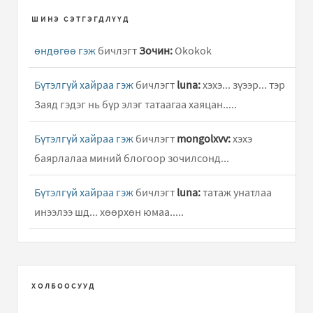
ШИНЭ СЭТГЭГДЛҮҮД
өндөгөө гэж
бичлэгт
Зочин:
Okokok
Бүтэлгүй хайраа гэж
бичлэгт
luna:
хэхэ... зүээр... тэр
Заяд гэдэг нь бүр элэг татаагаа хаяцан.....
Бүтэлгүй хайраа гэж
бичлэгт
mongolxvv:
хэхэ
баярлалаа миний блогоор зочилсонд...
Бүтэлгүй хайраа гэж
бичлэгт
luna:
татаж унатлаа
инээлээ шд... хөөрхөн юмаа.....
Бүтэлгүй хайраа гэж
бичлэгт
bayasaa:
he he. tegeed
uulzah bhda.
ХОЛБООСУУД
Юлия Савичева - Если В Сердце Живет Любовь