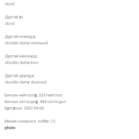
obod
Дуртай үгс:
obod
Дуртай номнууд:
obodiin durtai nomnuud
Дуртай кинонууд:
obodiin durtai kino
Дуртай дуунууд:
obodiin durtai duunuud
Бичсэн нийтлэлүүд:
323 Нийтлэл
Бичсэн сэтгэгдлүүд:
494 сэтгэгдэл
Бүртгүүлсэн:
2007-09-04
Миний сонирхол, хобби:
(1)
photo