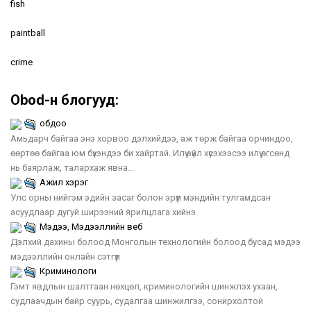
fish
paintball
crime
Obod-н блогууд:
обдоо
Амьдарч байгаа энэ хорвоо дэлхийдээ, аж төрж байгаа орчиндоо,
өөртөө байгаа юм бүхэндээ би хайртай. Илүү зүйл хүсэхээсээ илүү өгсөнд
нь баярлаж, талархаж явна...
Ажил хэрэг
Улс орны нийгэм эдийн засаг болон эрүүл мэндийн тулгамдсан
асуудлаар дугуй ширээний ярилцлага хийнэ.
Мэдээ, Мэдээллийн веб
Дэлхий дахины болоод Монголын технологийн болоод бусад мэдээ
мэдээллийн онлайн сэтгүүл
Криминологи
Гэмт явдлын шалтгаан нөхцөл, криминологийн шинжлэх ухаан,
судлаачдын байр суурь, судалгаа шинжилгээ, сонирхолтой