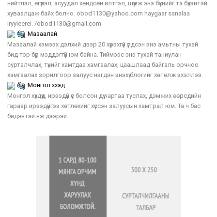
нийтлэл, өгүүлэл, асуудал хөндсөн илтгэл, шүүмж энэ бүхнийг та бүхэнтэй
хуваалцаж байх болно. obod1130@yahoo.com haygaar sanalaa
iryyleerei. /obod1130@gmail.com
Мазаалай
Мазаалай хэмээх дэлхий дээр 20 хүрэхгүй үлдсэн энэ амьтны тухай
бид тэр бүр мэддэггүй юм байна. Тиймээс энэ тухай таниулан
сурталчлах, түүнийг хамтдаа хамгаалах, цаашлаад байгаль орчноо
хамгаалах зорилгоор залуус нэгдэн энэхүү блогийг хөтөлж эхэллээ.
Монгол хүүхэд
Монгол хүүхдүүд, ирээдүй үе болсон дүү нартаа туслах, дэмжих өөрсдийн
гараар ирээдүйгээ хөтлөхийг хүссэн залуусын хамтрал юм. Та ч бас
бидэнтэй нэгдээрэй.