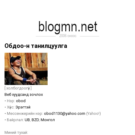
Обдоо-н танилцуулга
[ холбогдоогүй ]
Веб хуудсанд зочлох
•
Нэр:
obod
•
Хүйс:
Эрэгтэй
•
Мессенжерийн нэр:
obod1130@yahoo.com
(Yahoo!)
•
Байрлал:
UB
,
BZD
,
Монгол
Миний тухай: