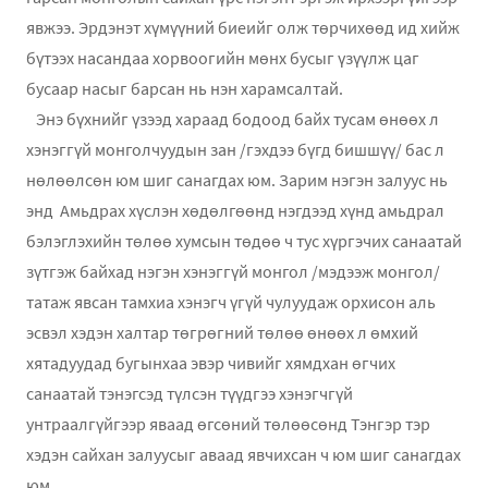
явжээ. Эрдэнэт хүмүүний биеийг олж төрчихөөд ид хийж
бүтээх насандаа хорвоогийн мөнх бусыг үзүүлж цаг
бусаар насыг барсан нь нэн харамсалтай.
Энэ бүхнийг үзээд хараад бодоод байх тусам өнөөх л
хэнэггүй монголчуудын зан /гэхдээ бүгд бишшүү/ бас л
нөлөөлсөн юм шиг санагдах юм. Зарим нэгэн залуус нь
энд Амьдрах хүслэн хөдөлгөөнд нэгдээд хүнд амьдрал
бэлэглэхийн төлөө хумсын төдөө ч тус хүргэчих санаатай
зүтгэж байхад нэгэн хэнэггүй монгол /мэдээж монгол/
татаж явсан тамхиа хэнэгч үгүй чулуудаж орхисон аль
эсвэл хэдэн халтар төгрөгний төлөө өнөөх л өмхий
хятадуудад бугынхаа эвэр чивийг хямдхан өгчих
санаатай тэнэгсэд түлсэн түүдгээ хэнэгчгүй
унтраалгүйгээр яваад өгсөний төлөөсөнд Тэнгэр тэр
хэдэн сайхан залуусыг аваад явчихсан ч юм шиг санагдах
юм.