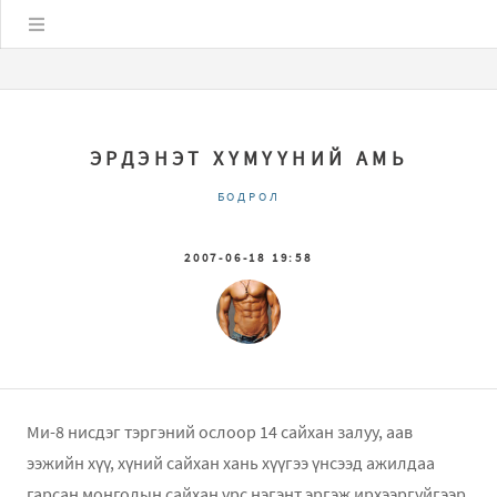
Цэс
ЭРДЭНЭТ ХҮМҮҮНИЙ АМЬ
БОДРОЛ
2007-06-18 19:58
Ми-8 нисдэг тэргэний ослоор 14 сайхан залуу, аав
ээжийн хүү, хүний сайхан хань хүүгээ үнсээд ажилдаа
гарсан монголын сайхан үрс нэгэнт эргэж ирхээргүйгээр