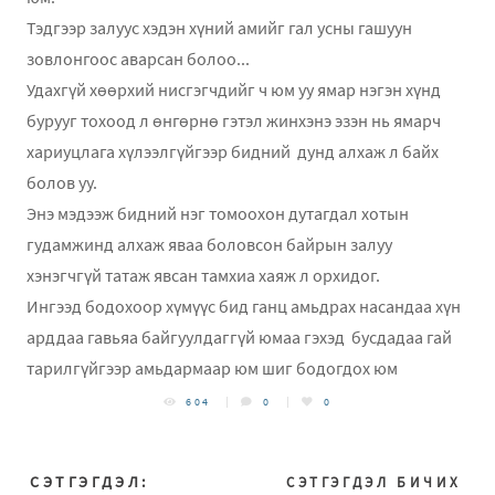
Тэдгээр залуус хэдэн хүний амийг гал усны гашуун
зовлонгоос аварсан болоо...
Удахгүй хөөрхий нисгэгчдийг ч юм уу ямар нэгэн хүнд
бурууг тохоод л өнгөрнө гэтэл жинхэнэ эзэн нь ямарч
хариуцлага хүлээлгүйгээр бидний дунд алхаж л байх
болов уу.
Энэ мэдээж бидний нэг томоохон дутагдал хотын
гудамжинд алхаж яваа боловсон байрын залуу
хэнэгчгүй татаж явсан тамхиа хаяж л орхидог.
Ингээд бодохоор хүмүүс бид ганц амьдрах насандаа хүн
арддаа гавьяа байгуулдаггүй юмаа гэхэд бусдадаа гай
тарилгүйгээр амьдармаар юм шиг бодогдох юм
604
0
0
СЭТГЭГДЭЛ:
СЭТГЭГДЭЛ БИЧИХ