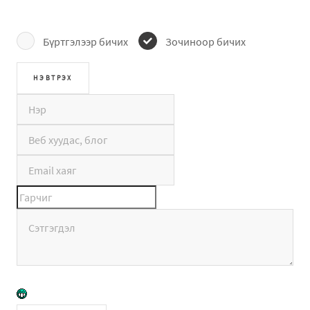
Бүртгэлээр бичих
Зочиноор бичих