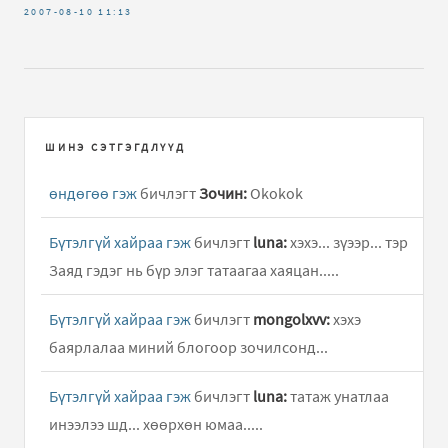
2007-08-10
11:13
ШИНЭ СЭТГЭГДЛҮҮД
өндөгөө гэж
бичлэгт
Зочин:
Okokok
Бүтэлгүй хайраа гэж
бичлэгт
luna:
хэхэ... зүээр... тэр
Заяд гэдэг нь бүр элэг татаагаа хаяцан.....
Бүтэлгүй хайраа гэж
бичлэгт
mongolxvv:
хэхэ
баярлалаа миний блогоор зочилсонд...
Бүтэлгүй хайраа гэж
бичлэгт
luna:
татаж унатлаа
инээлээ шд... хөөрхөн юмаа.....