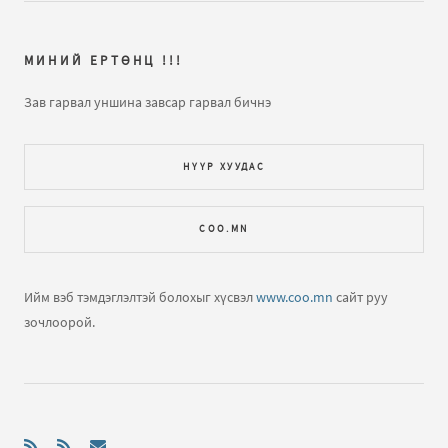
shuu yawaandaa saihan boloh
МИНИЙ ЕРТӨНЦ !!!
Нээлттэй хаалганы өдөр
бичлэгт
Eh oron:
нэгэнт
өөрчилж чадах эрх мэдэл байхгүйгээс хойш
Зав гарвал уншина завсар гарвал бичнэ
бухимдаад өнгөр дөө..
НҮҮР ХУУДАС
Алт дагасан эмгэнэл
бичлэгт
mongolxvv:
..
Алт дагасан эмгэнэл
бичлэгт
Зочин:
COO.MN
Алт дагасан эмгэнэл
бичлэгт
Зочин:
Ийм вэб тэмдэглэлтэй болохыг хүсвэл
www.coo.mn
сайт руу
зочлоорой.